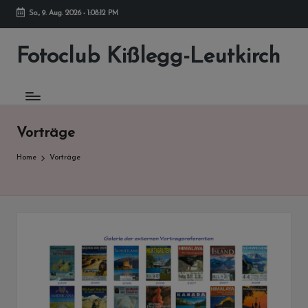
So., 9. Aug. 2026
-
1:08:13 PM
Skip
to
Fotoclub Kißlegg-Leutkirch
content
Vorträge
Home
Vorträge