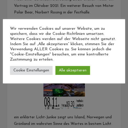
Vortrag im Oktober 2021. Ein weiterer Besuch von Mister
Polar Bear, Norbert Rosing in der Festhalle.
Mehr dazu
Wir verwenden Cookies auf unserer Website, um zu
Freitag 08. November 2019 – Stefan Forster “Im Reich
speichern, dass wir die Cookie-Richtlinien umsetzen.
Weitere Cookies werden auf der Webseite nicht genutzt.
der Lichter”
Indem Sie auf „Alle akzeptieren“ klicken, stimmen Sie der
Verwendung ALLER Cookies zu. Sie können jedoch die
"Cookie-Einstellungen" besuchen, um eine kontrollierte
Zustimmung zu erteilen.
Cookie Einstellungen
Alle akzeptieren
ein erklärter Licht-Junkie zeigt uns Island, Norwegen und
Grönland im wahrsten Sinne des Wortes in bestem Licht.