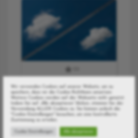
0
(0)
09 Upskirting
Wir verwenden Cookies auf unserer Website, um zu
speichern, dass wir die Cookie-Richtlinien umsetzen.
Weitere Cookies werden auf der Webseite nicht genutzt.
Indem Sie auf „Alle akzeptieren“ klicken, stimmen Sie der
Verwendung ALLER Cookies zu. Sie können jedoch die
"Cookie-Einstellungen" besuchen, um eine kontrollierte
Zustimmung zu erteilen.
Cookie Einstellungen
Alle akzeptieren