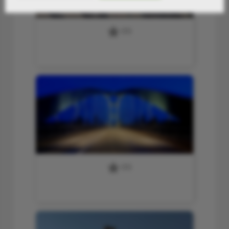
0
(0)
14 gerade
0
(0)
16 Osthafenbrücke