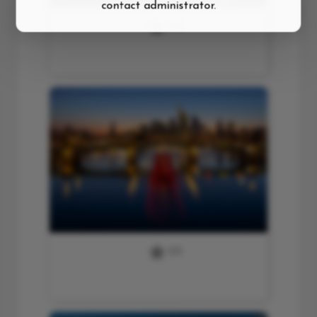
contact administrator.
0
(0)
04 Brücke Moos
0
(0)
15 Brücke Frankfurt